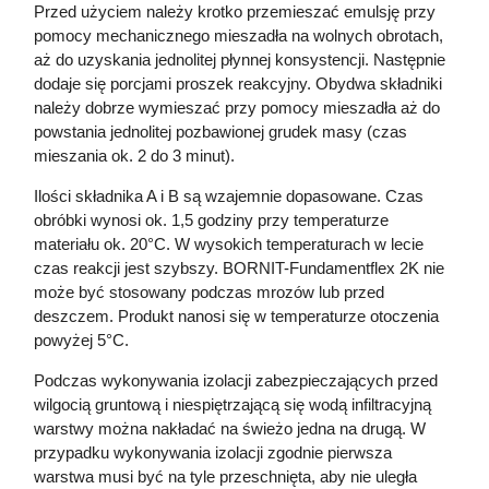
Przed użyciem należy krotko przemieszać emulsję przy
pomocy mechanicznego mieszadła na wolnych obrotach,
aż do uzyskania jednolitej płynnej konsystencji. Następnie
dodaje się porcjami proszek reakcyjny. Obydwa składniki
należy dobrze wymieszać przy pomocy mieszadła aż do
powstania jednolitej pozbawionej grudek masy (czas
mieszania ok. 2 do 3 minut).
Ilości składnika A i B są wzajemnie dopasowane. Czas
obróbki wynosi ok. 1,5 godziny przy temperaturze
materiału ok. 20°C. W wysokich temperaturach w lecie
czas reakcji jest szybszy. BORNIT-Fundamentflex 2K nie
może być stosowany podczas mrozów lub przed
deszczem. Produkt nanosi się w temperaturze otoczenia
powyżej 5°C.
Podczas wykonywania izolacji zabezpieczających przed
wilgocią gruntową i niespiętrzającą się wodą infiltracyjną
warstwy można nakładać na świeżo jedna na drugą. W
przypadku wykonywania izolacji zgodnie pierwsza
warstwa musi być na tyle przeschnięta, aby nie uległa