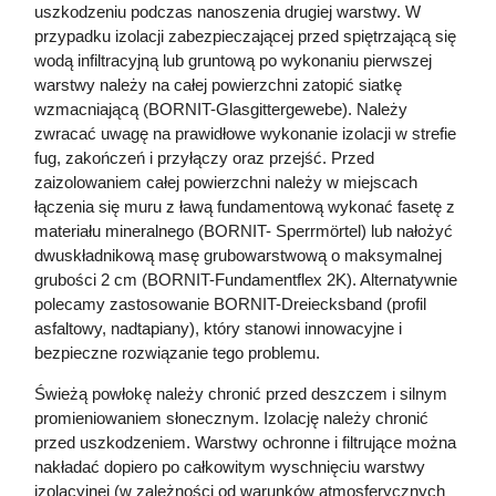
uszkodzeniu podczas nanoszenia drugiej warstwy. W
przypadku izolacji zabezpieczającej przed spiętrzającą się
wodą infiltracyjną lub gruntową po wykonaniu pierwszej
warstwy należy na całej powierzchni zatopić siatkę
wzmacniającą (BORNIT-Glasgittergewebe). Należy
zwracać uwagę na prawidłowe wykonanie izolacji w strefie
fug, zakończeń i przyłączy oraz przejść. Przed
zaizolowaniem całej powierzchni należy w miejscach
łączenia się muru z ławą fundamentową wykonać fasetę z
materiału mineralnego (BORNIT- Sperrmörtel) lub nałożyć
dwuskładnikową masę grubowarstwową o maksymalnej
grubości 2 cm (BORNIT-Fundamentflex 2K). Alternatywnie
polecamy zastosowanie BORNIT-Dreiecksband (profil
asfaltowy, nadtapiany), który stanowi innowacyjne i
bezpieczne rozwiązanie tego problemu.
Świeżą powłokę należy chronić przed deszczem i silnym
promieniowaniem słonecznym. Izolację należy chronić
przed uszkodzeniem. Warstwy ochronne i filtrujące można
nakładać dopiero po całkowitym wyschnięciu warstwy
izolacyjnej (w zależności od warunków atmosferycznych