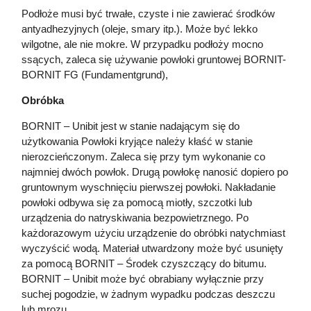
Podłoże musi być trwałe, czyste i nie zawierać środków
antyadhezyjnych (oleje, smary itp.). Może być lekko
wilgotne, ale nie mokre. W przypadku podłoży mocno
ssących, zaleca się używanie powłoki gruntowej BORNIT-
BORNIT FG (Fundamentgrund),
Obróbka
BORNIT – Unibit jest w stanie nadającym się do
użytkowania Powłoki kryjące należy kłaść w stanie
nierozcieńczonym. Zaleca się przy tym wykonanie co
najmniej dwóch powłok. Drugą powłokę nanosić dopiero po
gruntownym wyschnięciu pierwszej powłoki. Nakładanie
powłoki odbywa się za pomocą miotły, szczotki lub
urządzenia do natryskiwania bezpowietrznego. Po
każdorazowym użyciu urządzenie do obróbki natychmiast
wyczyścić wodą. Materiał utwardzony może być usunięty
za pomocą BORNIT – Środek czyszczący do bitumu.
BORNIT – Unibit może być obrabiany wyłącznie przy
suchej pogodzie, w żadnym wypadku podczas deszczu
lub mrozu.