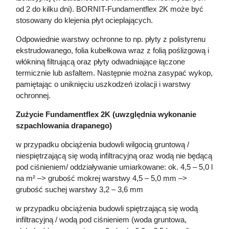
od 2 do kilku dni). BORNIT-Fundamentflex 2K może być
stosowany do klejenia płyt ocieplających.
Odpowiednie warstwy ochronne to np. płyty z polistyrenu
ekstrudowanego, folia kubełkowa wraz z folią poślizgową i
włókniną filtrującą oraz płyty odwadniające łączone
termicznie lub asfaltem. Następnie można zasypać wykop,
pamiętając o uniknięciu uszkodzeń izolacji i warstwy
ochronnej.
Zużycie Fundamentflex 2K (uwzględnia wykonanie
szpachlowania drapanego)
w przypadku obciążenia budowli wilgocią gruntową /
niespiętrzającą się wodą infiltracyjną oraz wodą nie będącą
pod ciśnieniem/ oddziaływanie umiarkowane: ok. 4,5 – 5,0 l
na m² –> grubość mokrej warstwy 4,5 – 5,0 mm –>
grubość suchej warstwy 3,2 – 3,6 mm
w przypadku obciążenia budowli spiętrzającą się wodą
infiltracyjną / wodą pod ciśnieniem (woda gruntowa,