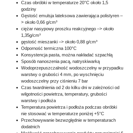
Czas obróbki w temperaturze 20°C około 1,5
godziny
Gęstość emulsja lateksowa zawierająca polistyren –
> około 0,66 g/cm³
ciężar nasypowy proszku reakcyjnego –> około
1,35g/cm³
gęstość mieszanki –> około 0,88 g/cm³
Odporność termiczna 100°C
Konsystencja pasta, można nakładać szpachlą
Sposób nanoszenia pacą, natryskiwarką
Wodoprzepuszczalność wodoszczelny w przypadku
warstwy o grubości 4 mm, po wyschnięciu
wodoszczelny przy ciśnieniu 7 bar
Czas twardnienia od 2 do kilku dni w zależności od
wilgotności powietrza, temperatury, grubości
warstwy i podłoża
Temperatura powietrza i podłoża podczas obróbki
nie stosować w temperaturze poniżej +5°C
Przechowywanie bezwzględnie w temperaturach
dodatnich