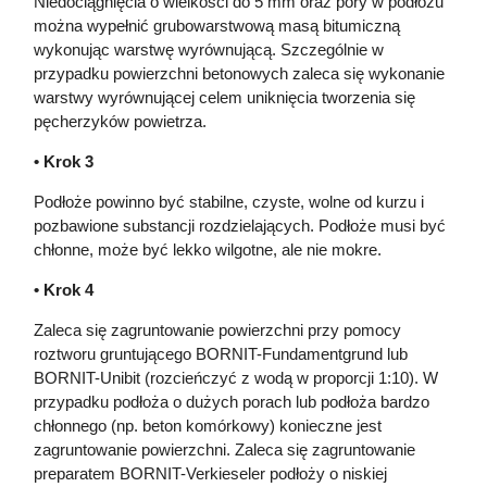
Niedociągnięcia o wielkości do 5 mm oraz pory w podłożu
można wypełnić grubowarstwową masą bitumiczną
wykonując warstwę wyrównującą. Szczególnie w
przypadku powierzchni betonowych zaleca się wykonanie
warstwy wyrównującej celem uniknięcia tworzenia się
pęcherzyków powietrza.
• Krok 3
Podłoże powinno być stabilne, czyste, wolne od kurzu i
pozbawione substancji rozdzielających. Podłoże musi być
chłonne, może być lekko wilgotne, ale nie mokre.
• Krok 4
Zaleca się zagruntowanie powierzchni przy pomocy
roztworu gruntującego BORNIT-Fundamentgrund lub
BORNIT-Unibit (rozcieńczyć z wodą w proporcji 1:10). W
przypadku podłoża o dużych porach lub podłoża bardzo
chłonnego (np. beton komórkowy) konieczne jest
zagruntowanie powierzchni. Zaleca się zagruntowanie
preparatem BORNIT-Verkieseler podłoży o niskiej