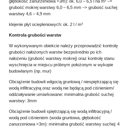
głębokość zanurzeniowa <3m): ok. 6,0 – 6,5 l na m² –>
grubość mokrej warstwy 6,0 – 6,5 mm –> grubość suchej
warstwy 4,6 – 4,9 mm
klejenie płyt ociepleniowych: ok. 2 l / m²
Kontrola grubości warstw
W wykonywanym obiekcie należy przeprowadzić kontrolę
grubości nałożonych warstw bezpośrednio po ich
nałożeniu (grubość warstwy mokrej) oraz kontrolę stanu
wyschnięcia w miejscu próbnym położonym w wykopie
budowlanym (np. mur)
Obciążenie budowli wilgocią gruntową / niespiętrzającą się
wodą infiltracyjną oraz wodą nie będącą pod ciśnieniem/
oddziaływanie umiarkowane: minimalna grubość suchej
warstwy: 3mm
Obciążenie budowli spiętrzającą się wodą infiltracyjną /
wodą pod ciśnieniem (woda gruntowa, głębokość
zanurzeniowa <3m): minimalna grubość warstwy suchej: 4