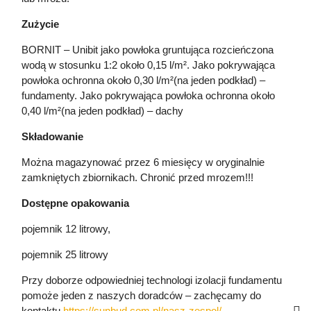
Zużycie
BORNIT – Unibit jako powłoka gruntująca rozcieńczona
wodą w stosunku 1:2 około 0,15 l/m². Jako pokrywająca
powłoka ochronna około 0,30 l/m²(na jeden podkład) –
fundamenty. Jako pokrywająca powłoka ochronna około
0,40 l/m²(na jeden podkład) – dachy
Składowanie
Można magazynować przez 6 miesięcy w oryginalnie
zamkniętych zbiornikach. Chronić przed mrozem!!!
Dostępne opakowania
pojemnik 12 litrowy,
pojemnik 25 litrowy
Przy doborze odpowiedniej technologi izolacji fundamentu
pomoże jeden z naszych doradców – zachęcamy do
kontaktu
https://sunbud.com.pl/nasz-zespol/