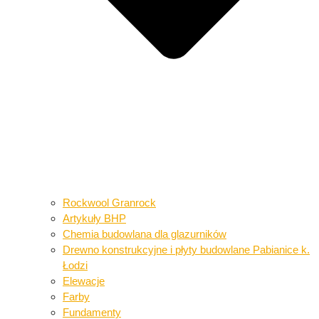
Rockwool Granrock
Artykuły BHP​​
Chemia budowlana dla glazurników​
Drewno konstrukcyjne i płyty budowlane​ Pabianice k.
Łodzi
Elewacje
Farby
Fundamenty