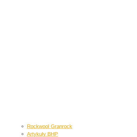
Rockwool Granrock
Artykuły BHP​​