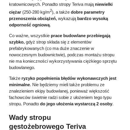
kratownicowych. Ponadto stropy Teriva mają
niewielki
2
ciężar
(250-280 kg/m
​), a także
dobre parametry
przenoszenia obciążeń,
wykazują
bardzo wysoką
odporność ogniową
.
Co ważne, wszystkie
prace budowlane przebiegają
szybko,
gdyż strop składa się z elementów
prefabrykowanych (co ma duże znaczenie w
nowoczesnym budownictwie), podczas montażu stropu
nie ma konieczności wykorzystywania ciężkiego sprzętu
budowlanego.
Także
ryzyko popełnienia błędów wykonawczych jest
minimalne
. Nie będziemy mieli także problemu ze
znalezieniem ekipy budowlanej, ponieważ większość
fachowców świetnie radzi sobie z ułożeniem tego typu
stropu. Ponadto
do jego ułożenia wystarczą 2 osoby
.
Wady stropu
gęstożebrowego Teriva