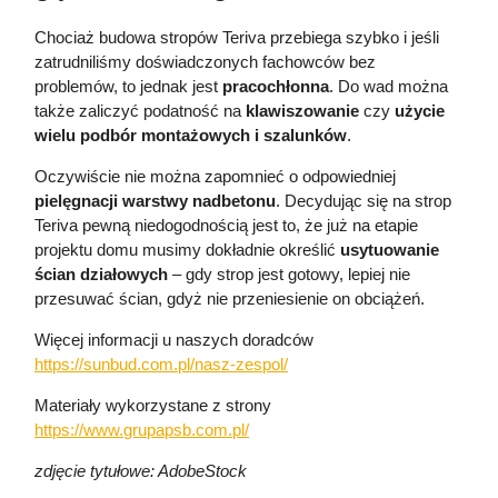
Chociaż budowa stropów Teriva przebiega szybko i jeśli
zatrudniliśmy doświadczonych fachowców bez
problemów, to jednak jest
pracochłonna
. Do wad można
także zaliczyć podatność na
klawiszowanie
czy
użycie
wielu podbór montażowych i szalunków
.
Oczywiście nie można zapomnieć o odpowiedniej
pielęgnacji warstwy nadbetonu
. Decydując się na strop
Teriva pewną niedogodnością jest to, że już na etapie
projektu domu musimy dokładnie określić
usytuowanie
ścian działowych
– gdy strop jest gotowy, lepiej nie
przesuwać ścian, gdyż nie przeniesienie on obciążeń.
Więcej informacji u naszych doradców
https://sunbud.com.pl/nasz-zespol/
Materiały wykorzystane z strony
https://www.grupapsb.com.pl/
zdjęcie tytułowe: AdobeStock