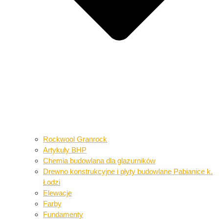
Rockwool Granrock
Artykuły BHP​​
Chemia budowlana dla glazurników​
Drewno konstrukcyjne i płyty budowlane​ Pabianice k.
Łodzi
Elewacje
Farby
Fundamenty