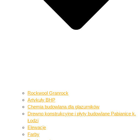
Rockwool Granrock
Artykuły BHP​​
Chemia budowlana dla glazurników​
Drewno konstrukcyjne i płyty budowlane​ Pabianice k.
Łodzi
Elewacje
Farby