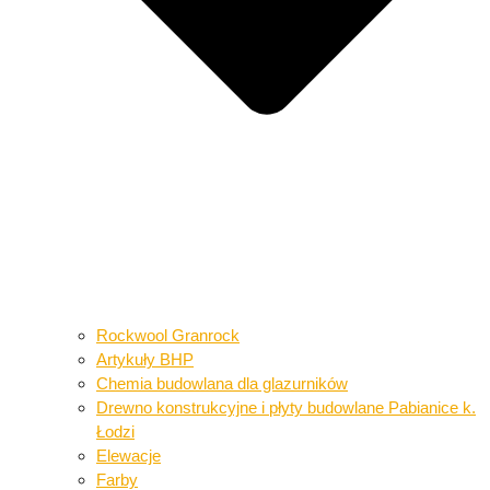
Rockwool Granrock
Artykuły BHP​​
Chemia budowlana dla glazurników​
Drewno konstrukcyjne i płyty budowlane​ Pabianice k.
Łodzi
Elewacje
Farby