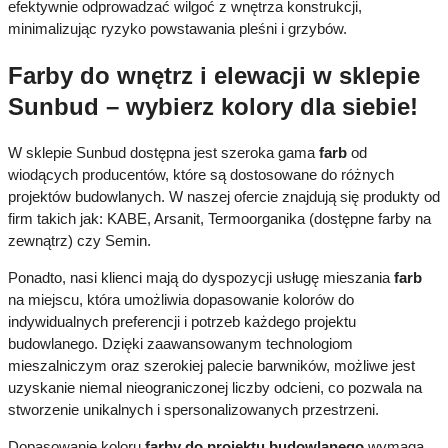
efektywnie odprowadzać wilgoć z wnętrza konstrukcji,
minimalizując ryzyko powstawania pleśni i grzybów.
Farby do wnętrz i elewacji w sklepie
Sunbud – wybierz kolory dla siebie!
W sklepie Sunbud dostępna jest szeroka gama
farb
od
wiodących producentów, które są dostosowane do różnych
projektów budowlanych. W naszej ofercie znajdują się produkty od
firm takich jak: KABE, Arsanit, Termoorganika (dostępne farby na
zewnątrz) czy Semin.
Ponadto, nasi klienci mają do dyspozycji usługę mieszania
farb
na miejscu, która umożliwia dopasowanie kolorów do
indywidualnych preferencji i potrzeb każdego projektu
budowlanego. Dzięki zaawansowanym technologiom
mieszalniczym oraz szerokiej palecie barwników, możliwe jest
uzyskanie niemal nieograniczonej liczby odcieni, co pozwala na
stworzenie unikalnych i spersonalizowanych przestrzeni.
Dopasowanie koloru
farby do projektu budowlanego
wymaga