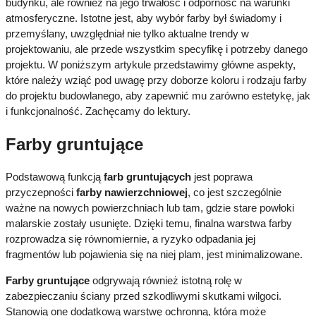
budynku, ale również na jego trwałość i odporność na warunki
atmosferyczne. Istotne jest, aby wybór farby był świadomy i
przemyślany, uwzględniał nie tylko aktualne trendy w
projektowaniu, ale przede wszystkim specyfikę i potrzeby danego
projektu. W poniższym artykule przedstawimy główne aspekty,
które należy wziąć pod uwagę przy doborze koloru i rodzaju farby
do projektu budowlanego, aby zapewnić mu zarówno estetykę, jak
i funkcjonalność. Zachęcamy do lektury.
Farby gruntujące
Podstawową funkcją
farb gruntujących
jest poprawa
przyczepności
farby nawierzchniowej
, co jest szczególnie
ważne na nowych powierzchniach lub tam, gdzie stare powłoki
malarskie zostały usunięte. Dzięki temu, finalna warstwa farby
rozprowadza się równomiernie, a ryzyko odpadania jej
fragmentów lub pojawienia się na niej plam, jest minimalizowane.
Farby gruntujące
odgrywają również istotną rolę w
zabezpieczaniu ściany przed szkodliwymi skutkami wilgoci.
Stanowią one dodatkową warstwę ochronną, która może