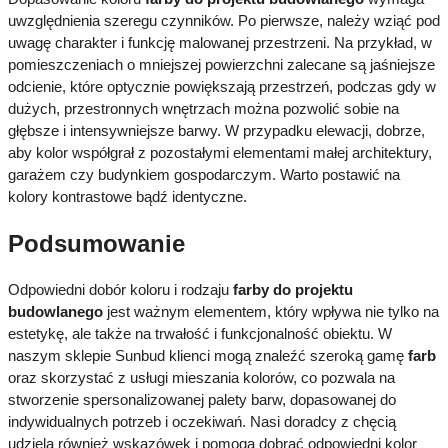
uwzględnienia szeregu czynników. Po pierwsze, należy wziąć pod
uwagę charakter i funkcję malowanej przestrzeni. Na przykład, w
pomieszczeniach o mniejszej powierzchni zalecane są jaśniejsze
odcienie, które optycznie powiększają przestrzeń, podczas gdy w
dużych, przestronnych wnętrzach można pozwolić sobie na
głębsze i intensywniejsze barwy. W przypadku elewacji, dobrze,
aby kolor współgrał z pozostałymi elementami małej architektury,
garażem czy budynkiem gospodarczym. Warto postawić na
kolory kontrastowe bądź identyczne.
Podsumowanie
Odpowiedni dobór koloru i rodzaju
farby do projektu
budowlanego
jest ważnym elementem, który wpływa nie tylko na
estetykę, ale także na trwałość i funkcjonalność obiektu. W
naszym sklepie Sunbud klienci mogą znaleźć szeroką gamę
farb
oraz skorzystać z usługi mieszania kolorów, co pozwala na
stworzenie spersonalizowanej palety barw, dopasowanej do
indywidualnych potrzeb i oczekiwań. Nasi doradcy z chęcią
udzielą również wskazówek i pomogą dobrać odpowiedni kolor