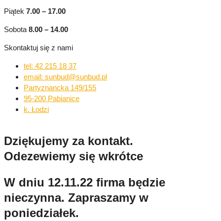
Piątek
7.00 – 17.00
Sobota
8.00 – 14.00
Skontaktuj się z nami
tel: 42 215 18 37
email: sunbud@sunbud.pl
Partyznancka 149/155
95-200 Pabianice
k. Łodzi
Dziękujemy za kontakt.
Odezewiemy się wkrótce
W dniu 12.11.22 firma będzie
nieczynna. Zapraszamy w
poniedziałek.