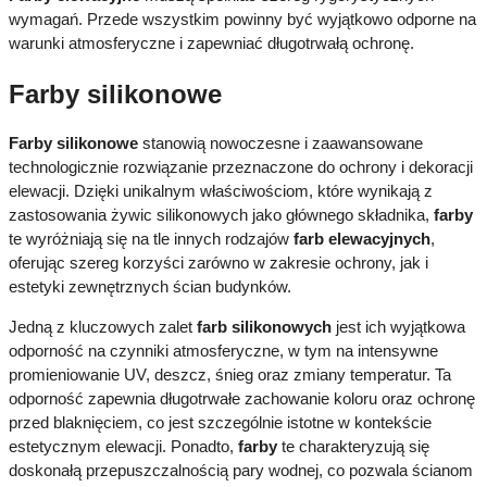
wymagań. Przede wszystkim powinny być wyjątkowo odporne na
warunki atmosferyczne i zapewniać długotrwałą ochronę.
Farby silikonowe
Farby silikonowe
stanowią nowoczesne i zaawansowane
technologicznie rozwiązanie przeznaczone do ochrony i dekoracji
elewacji. Dzięki unikalnym właściwościom, które wynikają z
zastosowania żywic silikonowych jako głównego składnika,
farby
te wyróżniają się na tle innych rodzajów
farb elewacyjnych
,
oferując szereg korzyści zarówno w zakresie ochrony, jak i
estetyki zewnętrznych ścian budynków.
Jedną z kluczowych zalet
farb silikonowych
jest ich wyjątkowa
odporność na czynniki atmosferyczne, w tym na intensywne
promieniowanie UV, deszcz, śnieg oraz zmiany temperatur. Ta
odporność zapewnia długotrwałe zachowanie koloru oraz ochronę
przed blaknięciem, co jest szczególnie istotne w kontekście
estetycznym elewacji. Ponadto,
farby
te charakteryzują się
doskonałą przepuszczalnością pary wodnej, co pozwala ścianom