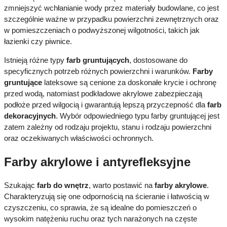
zmniejszyć wchłanianie wody przez materiały budowlane, co jest
szczególnie ważne w przypadku powierzchni zewnętrznych oraz
w pomieszczeniach o podwyższonej wilgotności, takich jak
łazienki czy piwnice.
Istnieją różne typy
farb gruntujących
, dostosowane do
specyficznych potrzeb różnych powierzchni i warunków.
Farby
gruntujące
lateksowe są cenione za doskonałe krycie i ochronę
przed wodą, natomiast podkładowe akrylowe zabezpieczają
podłoże przed wilgocią i gwarantują lepszą przyczepność dla
farb
dekoracyjnych
. Wybór odpowiedniego typu farby gruntującej jest
zatem zależny od rodzaju projektu, stanu i rodzaju powierzchni
oraz oczekiwanych właściwości ochronnych.
Farby akrylowe i antyrefleksyjne
Szukając
farb do wnętrz
, warto postawić na
farby akrylowe
.
Charakteryzują się one odpornością na ścieranie i łatwością w
czyszczeniu, co sprawia, że są idealne do pomieszczeń o
wysokim natężeniu ruchu oraz tych narażonych na częste