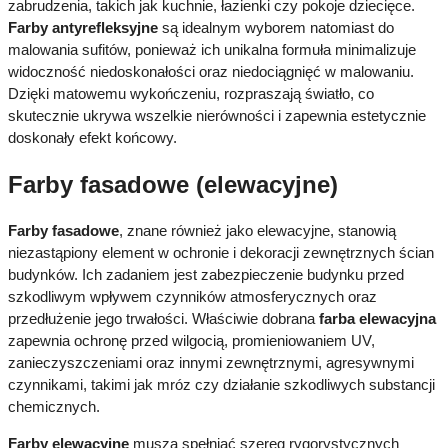
zabrudzenia, takich jak kuchnie, łazienki czy pokoje dziecięce.
Farby antyrefleksyjne
są idealnym wyborem natomiast do
malowania sufitów, ponieważ ich unikalna formuła minimalizuje
widoczność niedoskonałości oraz niedociągnięć w malowaniu.
Dzięki matowemu wykończeniu, rozpraszają światło, co
skutecznie ukrywa wszelkie nierówności i zapewnia estetycznie
doskonały efekt końcowy.
Farby fasadowe (elewacyjne)
Farby fasadowe
, znane również jako elewacyjne, stanowią
niezastąpiony element w ochronie i dekoracji zewnętrznych ścian
budynków. Ich zadaniem jest zabezpieczenie budynku przed
szkodliwym wpływem czynników atmosferycznych oraz
przedłużenie jego trwałości. Właściwie dobrana
farba elewacyjna
zapewnia ochronę przed wilgocią, promieniowaniem UV,
zanieczyszczeniami oraz innymi zewnętrznymi, agresywnymi
czynnikami, takimi jak mróz czy działanie szkodliwych substancji
chemicznych.
Farby elewacyjne
muszą spełniać szereg rygorystycznych