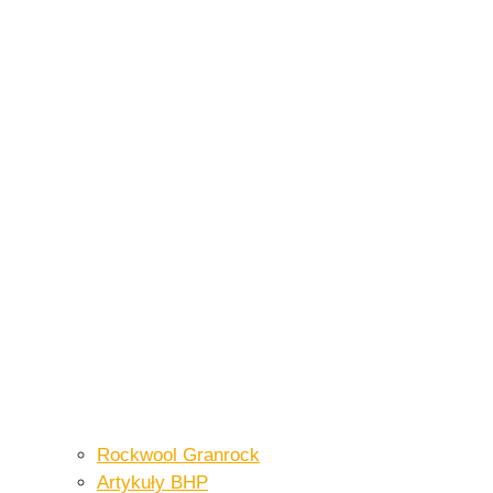
Rockwool Granrock
Artykuły BHP​​