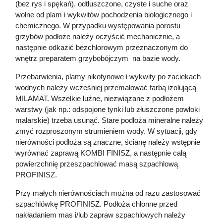
(bez rys i spękań), odtłuszczone, czyste i suche oraz
wolne od plam i wykwitów pochodzenia biologicznego i
chemicznego. W przypadku występowania porostu
grzybów podłoże należy oczyścić mechanicznie, a
następnie odkazić bezchlorowym przeznaczonym do
wnętrz preparatem grzybobójczym na bazie wody.
Przebarwienia, plamy nikotynowe i wykwity po zaciekach
wodnych należy wcześniej przemalować farbą izolującą
MILAMAT. Wszelkie luźne, niezwiązane z podłożem
warstwy (jak np.: odspojone tynki lub złuszczone powłoki
malarskie) trzeba usunąć. Stare podłoża mineralne należy
zmyć rozproszonym strumieniem wody. W sytuacji, gdy
nierówności podłoża są znaczne, ścianę należy wstępnie
wyrównać zaprawą KOMBI FINISZ, a następnie całą
powierzchnię przeszpachlować masą szpachlową
PROFINISZ.
Przy małych nierównościach można od razu zastosować
szpachlówkę PROFINISZ. Podłoża chłonne przed
nakładaniem mas i/lub zapraw szpachlowych należy