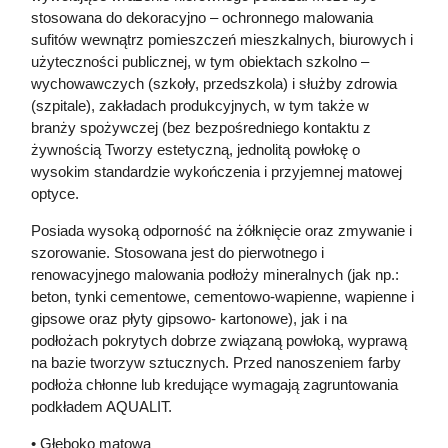
stosowana do dekoracyjno – ochronnego malowania
sufitów wewnątrz pomieszczeń mieszkalnych, biurowych i
użyteczności publicznej, w tym obiektach szkolno –
wychowawczych (szkoły, przedszkola) i służby zdrowia
(szpitale), zakładach produkcyjnych, w tym także w
branży spożywczej (bez bezpośredniego kontaktu z
żywnością Tworzy estetyczną, jednolitą powłokę o
wysokim standardzie wykończenia i przyjemnej matowej
optyce.
Posiada wysoką odporność na żółknięcie oraz zmywanie i
szorowanie. Stosowana jest do pierwotnego i
renowacyjnego malowania podłoży mineralnych (jak np.:
beton, tynki cementowe, cementowo-wapienne, wapienne i
gipsowe oraz płyty gipsowo- kartonowe), jak i na
podłożach pokrytych dobrze związaną powłoką, wyprawą
na bazie tworzyw sztucznych. Przed nanoszeniem farby
podłoża chłonne lub kredujące wymagają zagruntowania
podkładem AQUALIT.
• Głęboko matowa