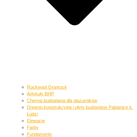
Rockwool Granrock
Artykuły BHP​​
Chemia budowlana dla glazurników​
Drewno konstrukcyjne i płyty budowlane​ Pabianice k.
Łodzi
Elewacje
Farby
Fundamenty