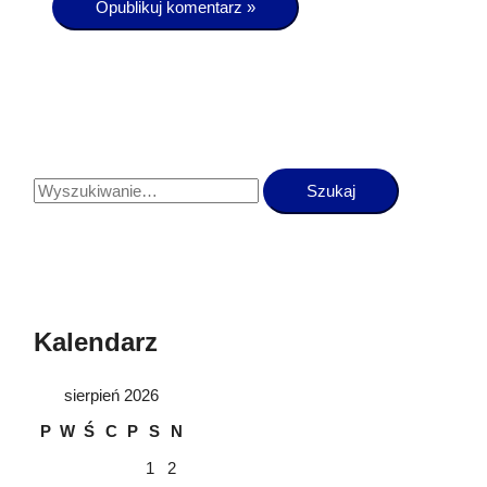
Kalendarz
sierpień 2026
P
W
Ś
C
P
S
N
1
2