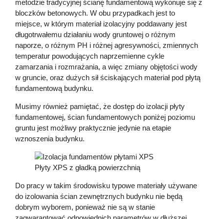
metodzie tradycyjnej ścianę fundamentową wykonuje się z
bloczków betonowych. W obu przypadkach jest to
miejsce, w którym materiał izolacyjny poddawany jest
długotrwałemu działaniu wody gruntowej o różnym
naporze, o różnym PH i różnej agresywności, zmiennych
temperatur powodujących naprzemienne cykle
zamarzania i rozmrażania, a więc zmiany objętości wody
w gruncie, oraz dużych sił ściskających materiał pod płytą
fundamentową budynku.
Musimy również pamiętać, że dostęp do izolacji płyty
fundamentowej, ścian fundamentowych poniżej poziomu
gruntu jest możliwy praktycznie jedynie na etapie
wznoszenia budynku.
Płyty XPS z gładką powierzchnią
Do pracy w takim środowisku typowe materiały używane
do izolowania ścian zewnętrznych budynku nie będą
dobrym wyborem, ponieważ nie są w stanie
zagwarantować odpowiednich parametrów w dłuższej