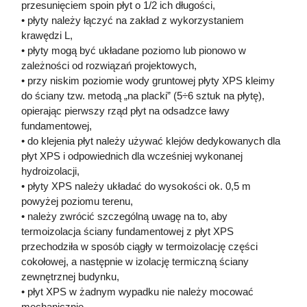
przesunięciem spoin płyt o 1/2 ich długości,
• płyty należy łączyć na zakład z wykorzystaniem
krawędzi L,
• płyty mogą być układane poziomo lub pionowo w
zależności od rozwiązań projektowych,
• przy niskim poziomie wody gruntowej płyty XPS kleimy
do ściany tzw. metodą „na placki” (5÷6 sztuk na płytę),
opierając pierwszy rząd płyt na odsadzce ławy
fundamentowej,
• do klejenia płyt należy używać klejów dedykowanych dla
płyt XPS i odpowiednich dla wcześniej wykonanej
hydroizolacji,
• płyty XPS należy układać do wysokości ok. 0,5 m
powyżej poziomu terenu,
• należy zwrócić szczególną uwagę na to, aby
termoizolacja ściany fundamentowej z płyt XPS
przechodziła w sposób ciągły w termoizolację części
cokołowej, a następnie w izolację termiczną ściany
zewnętrznej budynku,
• płyt XPS w żadnym wypadku nie należy mocować
mechanicznie,