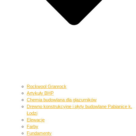
Rockwool Granrock
Artykuły BHP​​
Chemia budowlana dla glazurników​
Drewno konstrukcyjne i płyty budowlane​ Pabianice k.
Łodzi
Elewacje
Farby
Fundamenty