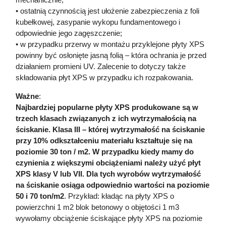
• ostatnią czynnością jest ułożenie zabezpieczenia z foli
kubełkowej, zasypanie wykopu fundamentowego i
odpowiednie jego zagęszczenie;
• w przypadku przerwy w montażu przyklejone płyty XPS
powinny być osłonięte jasną folią – która ochrania je przed
działaniem promieni UV. Zalecenie to dotyczy także
składowania płyt XPS w przypadku ich rozpakowania.
Ważne
:
Najbardziej popularne płyty XPS produkowane są w
trzech klasach związanych z ich wytrzymałością na
ściskanie. Klasa III – której wytrzymałość na ściskanie
przy 10% odkształceniu materiału kształtuje się na
poziomie 30 ton / m2. W przypadku kiedy mamy do
czynienia z większymi obciążeniami należy użyć płyt
XPS klasy V lub VII. Dla tych wyrobów wytrzymałość
na ściskanie osiąga odpowiednio wartości na poziomie
50 i 70 ton/m2
. Przykład: kładąc na płyty XPS o
powierzchni 1 m2 blok betonowy o objętości 1 m3
wywołamy obciążenie ściskające płyty XPS na poziomie