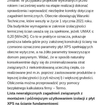
zmianie. W przypadku projektów wykonanych przed
rokiem i wcześniej warto na etapie realizacji dokonać
sprawdzenia i wprowadzić niezbędne korekty dotyczące
zagadnień termicznych. Obecnie obowiązują Warunki
Techniczne, które weszły w życie 1 stycznia 2021 roku.
Dla budynków wymagania w zakresie izolacyjności
termicznej ścian uważa się za spełnione, jeżeli: UMAX ≤
0,20 [W/m2K]. Co to w praktyce oznacza, pokazuje
poniższa tabela gdzie przy założonej konstrukcji ściany na
czerwono oznaczono parametry płyt XPS spełniających
obecne wytyczne, a na żółto parametry towarzyszące
domom pasywnym. Widać, że w sposób naturalny
konsekwentnie dąży się do zminimalizowania strat
związanych z niekontrolowaną ucieczką ciepła, co
realizowane jest m.in. poprzez zastosowanie produktów o
lepszej izolacyjności (czyli niższej l) i większej grubości.
Obliczenia można przeprowadzić przy pomocy
bezpłatnego kalkulatora firmy – Termo.
Lista newralgicznych zagadnień związanych z
montażem i późniejszym użytkowaniem izolacji z płyt
XPS na ścianie fundamentowej
: