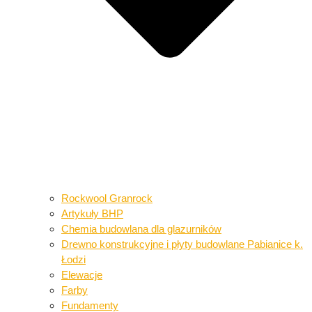
Rockwool Granrock
Artykuły BHP​​
Chemia budowlana dla glazurników​
Drewno konstrukcyjne i płyty budowlane​ Pabianice k.
Łodzi
Elewacje
Farby
Fundamenty